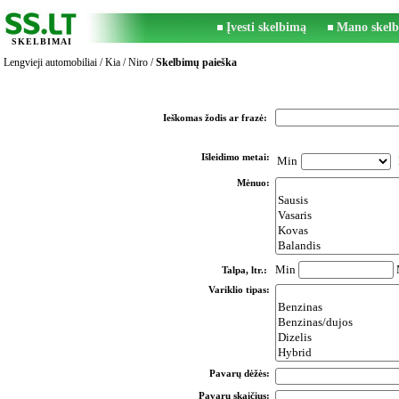
Įvesti skelbimą
Mano skelb
SKELBIMAI
Lengvieji automobiliai
/
Kia
/
Niro
/
Skelbimų paieška
Ieškomas žodis ar frazė:
Išleidimo metai:
Min
Mėnuo:
Min
Talpa, ltr.:
Variklio tipas:
Pavarų dėžės:
Pavarų skaičius: