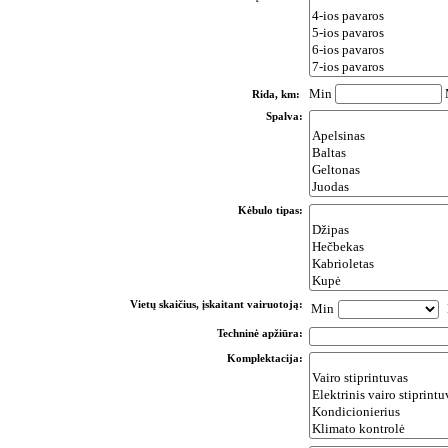
Min
Rida, km:
Spalva:
Kėbulo tipas:
Vietų skaičius, įskaitant vairuotoją:
Min
Techninė apžiūra:
Komplektacija: