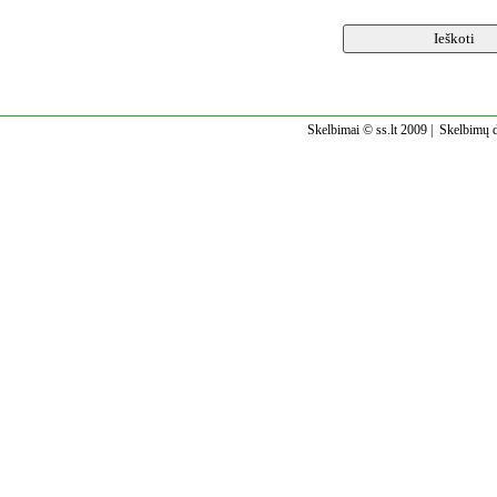
Skelbimai © ss.lt 2009 |
Skelbimų d