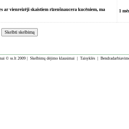
es ar vienreizēji skaistiem rīzenšnaucera kucēniem, ma
1 mė
mai © ss.lt 2009 |
Skelbimų dėjimo klausimai
|
Taisyklės
|
Bendradarbiavim