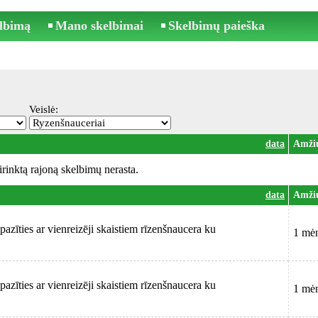
elbimą
Mano skelbimai
Skelbimų paieška
Veislė:
data
Amži
irinktą rajoną skelbimų nerasta.
data
Amži
pazīties ar vienreizēji skaistiem rīzenšnaucera ku
1 mė
pazīties ar vienreizēji skaistiem rīzenšnaucera ku
1 mė