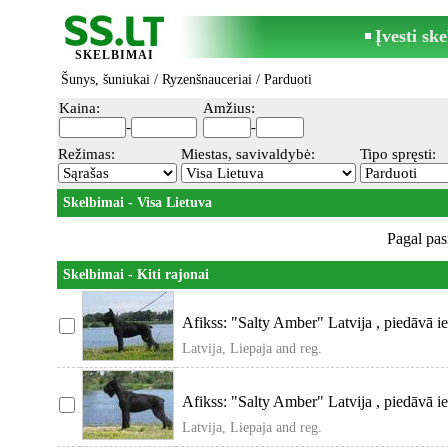
Įvesti sk
SKELBIMAI
Šunys, šuniukai
/
Ryzenšnauceriai
/ Parduoti
Kaina:
Amžius:
-
-
Režimas:
Miestas, savivaldybė:
Tipo spręsti:
Skelbimai - Visa Lietuva
Pagal pas
Skelbimai - Kiti rajonai
Afikss: "Salty Amber" Latvija , piedāvā ie
Latvija, Liepaja and reg.
Afikss: "Salty Amber" Latvija , piedāvā ie
Latvija, Liepaja and reg.