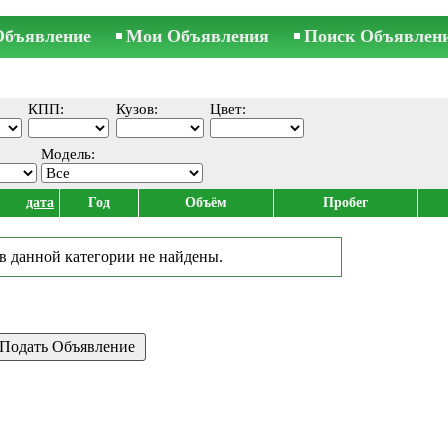
Объявление
Мои Объявления
Поиск Объявлен
КПП:
Кузов:
Цвет:
Модель:
дата
Год
Объём
Пробег
в данной категории не найдены.