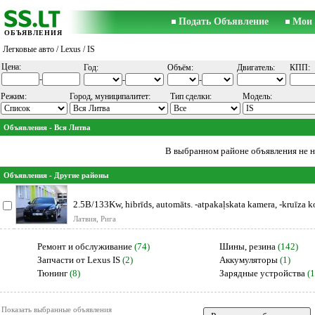
Подать Объявление
Мои 
ОБЪЯВЛЕНИЯ
Легковые авто
/
Lexus
/ IS
Цена:
Год:
Объём:
Двигатель:
КПП:
-
-
-
Режим:
Город, муниципалитет:
Тип сделки:
Модель:
Объявления - Вся Литва
В выбранном районе объявления не 
Объявления - Другие районы
2.5B/133Kw, hibrīds, automāts. -atpakaļskata kamera, -kruīza ko
Латвия, Рига
Ремонт и обслуживание
(74)
Шины, резина
(142)
Запчасти от Lexus IS
(2)
Аккумуляторы
(1)
Тюнинг
(8)
Зарядные устройства
(1
Показать выбранные объявления