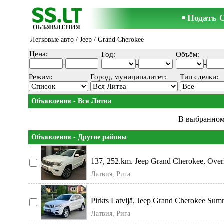
Подать 
ОБЪЯВЛЕНИЯ
Легковые авто
/
Jeep
/ Grand Cherokee
Цена:
Год:
Объём:
-
-
-
Режим:
Город, муниципалитет:
Тип сделки:
Объявления - Вся Литва
В выбранном
Объявления - Другие районы
137, 252.km. Jeep Grand Cherokee, Overl
Латвия, Рига
Pirkts Latvijā, Jeep Grand Cherokee Sum
Латвия, Рига