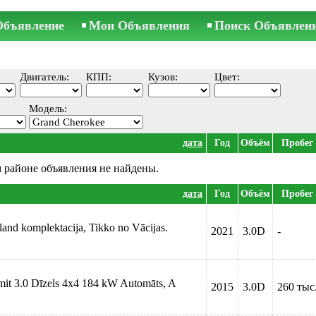
Объявление
Мои Объявления
Поиск Объявлен
Двигатель:
КПП:
Кузов:
Цвет:
Модель:
дата
Год
Объём
Пробег
 районе объявления не найдены.
дата
Год
Объём
Пробег
and komplektacija, Tikko no Vācijas.
2021
3.0D
-
mit 3.0 Dīzels 4x4 184 kW Automāts, A
2015
3.0D
260 тыс