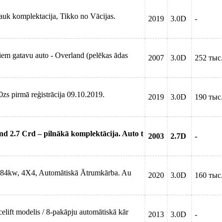
auk komplektacija, Tikko no Vācijas.
2019
3.0D
-
em gatavu auto - Overland (pelēkas ādas
2007
3.0D
252 тыс
zs pirmā reģistrācija 09.10.2019.
2019
3.0D
190 тыс
 2.7 Crd – pilnākā komplektācija. Auto t
2003
2.7D
-
184kw, 4X4, Automātiskā Ātrumkārba. Au
2020
3.0D
160 тыс
lift modelis / 8-pakāpju automātiskā kār
2013
3.0D
-