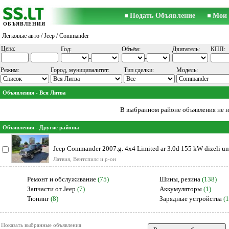
Подать Объявление
Мои 
ОБЪЯВЛЕНИЯ
Легковые авто
/
Jeep
/ Commander
Цена:
Год:
Объём:
Двигатель:
КПП:
-
-
-
Режим:
Город, муниципалитет:
Тип сделки:
Модель:
Объявления - Вся Литва
В выбранном районе объявления не 
Объявления - Другие районы
Jeep Commander 2007.g. 4x4 Limited ar 3.0d 155 kW dīzeli u
kārbu. 7
Латвия, Вентспилс и р-он
Ремонт и обслуживание
(75)
Шины, резина
(138)
Запчасти от Jeep
(7)
Аккумуляторы
(1)
Тюнинг
(8)
Зарядные устройства
(1
Показать выбранные объявления