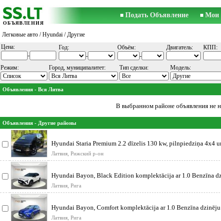
Подать Объявление
Мои 
ОБЪЯВЛЕНИЯ
Легковые авто
/
Hyundai
/ Другие
Цена:
Год:
Объём:
Двигатель:
КПП:
-
-
-
Режим:
Город, муниципалитет:
Тип сделки:
Модель:
Объявления - Вся Литва
В выбранном районе объявления не 
Объявления - Другие районы
Hyundai Staria Premium 2.2 dīzelis 130 kw, pilnpiedziņa 4x4 u
automāt
Латвия, Рижский р-он
Hyundai Bayon, Black Edition komplektācija ar 1.0 Benzīna d
Automātisko
Латвия, Рига
Hyundai Bayon, Comfort komplektācija ar 1.0 Benzīna dzinēju
Automātisko ātrum
Латвия, Рига