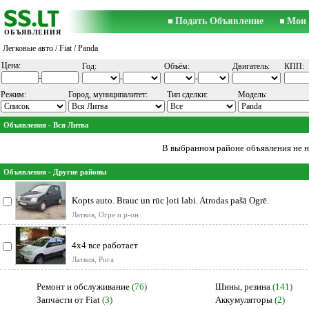
Подать Объявление
Мои 
ОБЪЯВЛЕНИЯ
Легковые авто
/
Fiat
/ Panda
Цена:
Год:
Объём:
Двигатель:
КПП:
-
-
-
Режим:
Город, муниципалитет:
Тип сделки:
Модель:
Объявления - Вся Литва
В выбранном районе объявления не 
Объявления - Другие районы
Kopts auto. Brauc un rūc ļoti labi. Atrodas pašā Ogrē.
Латвия, Огре и р-он
4x4 все работает
Латвия, Рига
Ремонт и обслуживание
(76)
Шины, резина
(141)
Запчасти от Fiat
(3)
Аккумуляторы
(2)