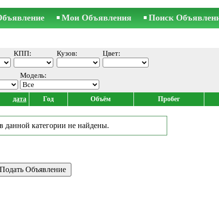
Объявление
Мои Объявления
Поиск Объявлен
КПП:
Кузов:
Цвет:
Модель:
дата
Год
Объём
Пробег
в данной категории не найдены.