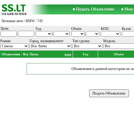
Подать Объявление
Мои 
ОБЪЯВЛЕНИЯ
Легковые авто
/
BMW
/ 745
Цена:
Год:
Объём:
КПП:
Кузов:
-
-
-
Режим:
Город, муниципалитет:
Тип сделки:
Модель:
Объявления - Вся Литва
дата
Год
Объём
Объявления в данной категории не н