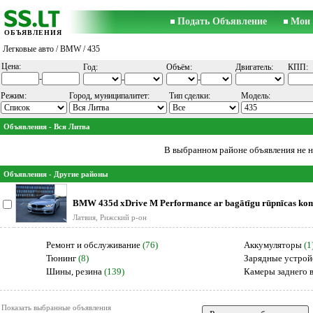
Подать Объявление
Мои 
ОБЪЯВЛЕНИЯ
Легковые авто
/
BMW
/ 435
Цена:
Год:
Объём:
Двигатель:
КПП:
-
-
-
Режим:
Город, муниципалитет:
Тип сделки:
Модель:
Объявления - Вся Литва
В выбранном районе объявления не 
Объявления - Другие районы
BMW 435d xDrive M Performance ar bagātīgu rūpnīcas kom
ļoti labā te
Латвия, Рижский р-он
Ремонт и обслуживание
(76)
Аккумуляторы
(1
Тюнинг
(8)
Зарядные устрой
Шины, резина
(139)
Камеры заднего 
Показать выбранные объявления