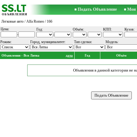
Подать Объявление
Мои 
ОБЪЯВЛЕНИЯ
Легковые авто
/
Alfa Romeo
/ 166
Цена:
Год:
Объём:
КПП:
Кузов:
-
-
-
Режим:
Город, муниципалитет:
Тип сделки:
Модель:
Объявления - Вся Литва
дата
Год
Объём
Объявления в данной категории не н