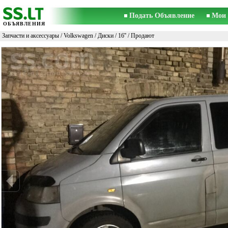
Подать Объявление
Мои 
ОБЪЯВЛЕНИЯ
Запчасти и аксессуары
/
Volkswagen
/
Диски
/
16''
/ Продают