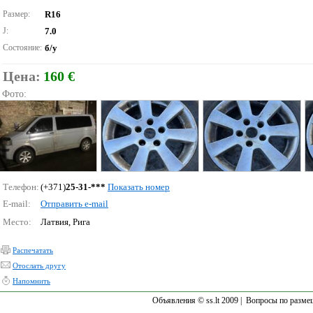
Размер:
R16
J:
7.0
Состояние:
б/у
Цена:
160 €
Фото:
Телефон:
(+371)
25-31-***
Показать номер
E-mail:
Отправить e-mail
Место:
Латвия, Рига
Распечатать
Отослать другу
Напомнить
Объявления © ss.lt 2009 |
Вопросы по разме