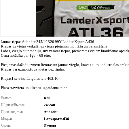
Jaunas riepas Atlander 245/40R20 99Y Lander Xsport Atl36
Riepas uz vietas veikalā, uz vietas piejamas montāža un balansēšana.
Labas, vieglo automobiļu, suv vasaras riepas, piemērotas visiem braukšanas apstāk
Cena norādīta par 1gb. - 68 eiro.
Pieejamas dažādu izmēru lietotas un jaunas vieglo, kravas auto, industriālās, trakt
Riepas var uzmontēt uz vietas bez rindas.
Riepas1 serviss, Latgales iela 462, K-4
Plaša stāvvieta un klientu uzgaidāmā telpa.
Размер:
R20
Ширина/Высота:
245/40
Производитель:
Atlander
Модель:
Lanxsportatl36
Сезон:
Летняя