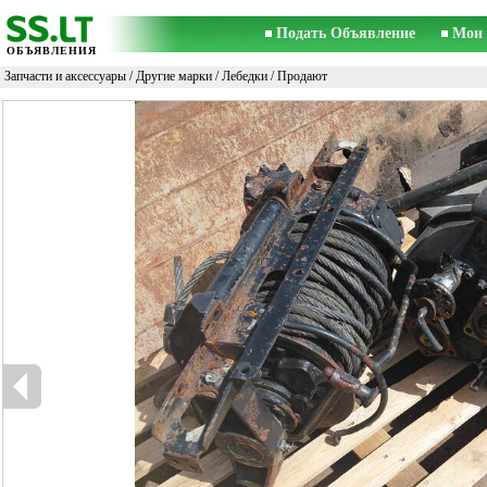
Подать Объявление
Мои 
ОБЪЯВЛЕНИЯ
Запчасти и аксессуары
/
Другие марки
/
Лебедки
/ Продают