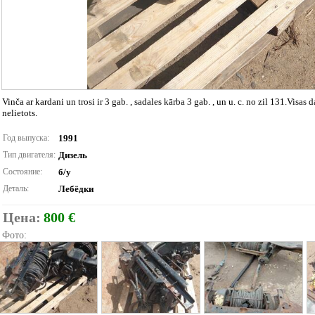
Vinča ar kardani un trosi ir 3 gab. , sadales kārba 3 gab. , un u. c. no zil 131.Visas
nelietots.
Год выпуска:
1991
Тип двигателя:
Дизель
Состояние:
б/у
Деталь:
Лебёдки
Цена:
800 €
Фото: