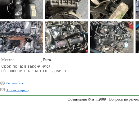
Место:
, Рига
Распечатать
Отослать другу
Объявления © ss.lt 2009 |
Вопросы по разме