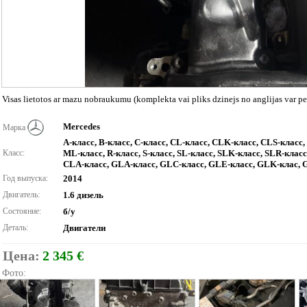
Visas lietotos ar mazu nobraukumu (komplekta vai pliks dzinejs no anglijas var p
Mercedes
Марка
A-класс, B-класс, C-класс, CL-класс, CLK-класс, CLS-класс,
Класс:
ML-класс, R-класс, S-класс, SL-класс, SLK-класс, SLR-класс, S
CLA-класс, GLA-класс, GLC-класс, GLE-класс, GLK-клас, GL
Год выпуска:
2014
Двигатель:
1.6 дизель
Состояние:
б/у
Деталь:
Двигатели
Цена:
2 345 €
Фото: