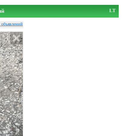
ий
LT
у объявлений