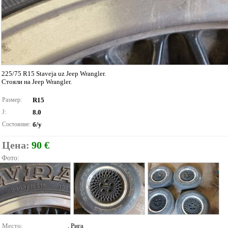
225/75 R15 Staveja uz Jeep Wrangler.
Стояли на Jeep Wrangler.
Размер:
R15
J:
8.0
Состояние:
б/у
Цена:
90 €
Фото:
Место:
, Рига