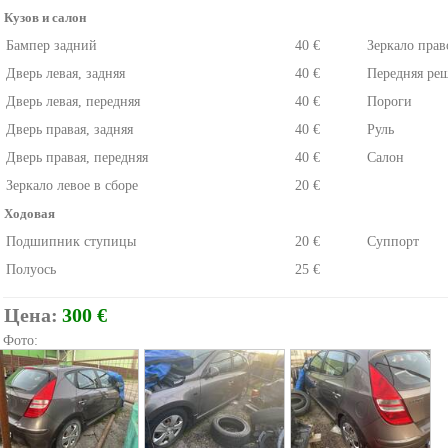
Кузов и салон
Бампер задний
40 €
Зеркало прав
Дверь левая, задняя
40 €
Передняя ре
Дверь левая, передняя
40 €
Пороги
Дверь правая, задняя
40 €
Руль
Дверь правая, передняя
40 €
Салон
Зеркало левое в сборе
20 €
Ходовая
Подшипник ступицы
20 €
Суппорт
Полуось
25 €
Цена:
300 €
Фото: