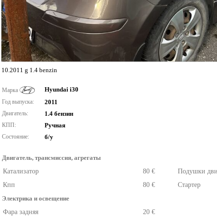
10.2011 g 1.4 benzin
Hyundai i30
Марка
Год выпуска:
2011
Двигатель:
1.4 бензин
КПП:
Ручная
Состояние:
б/у
Двигатель, трансмиссия, агрегаты
Катализатор
80 €
Подушки дви
Кпп
80 €
Стартер
Электрика и освещение
Фара задняя
20 €