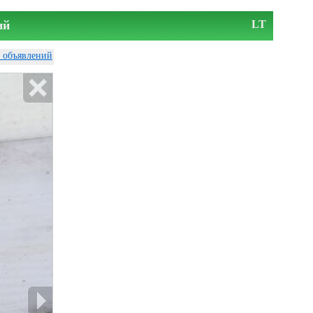
ий
LT
у объявлений