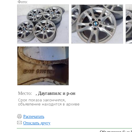
Фото:
Место:
, Даугавпилс и р-он
Распечатать
Отослать другу