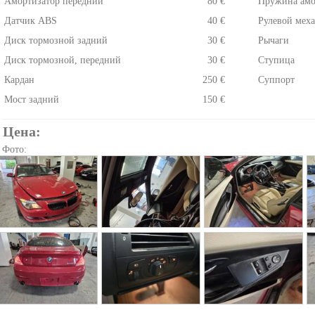
Амортизатор передний
80 €
Пружина амо
Датчик ABS
40 €
Рулевой мех
Диск тормозной задний
30 €
Рычаги
Диск тормозной, передний
30 €
Ступица
Кардан
250 €
Суппорт
Мост задний
150 €
Цена:
Фото: