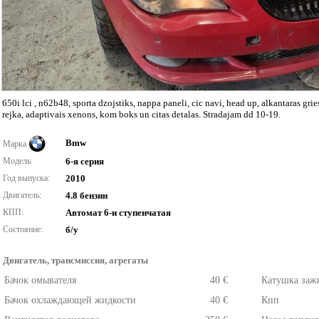
650i lci , n62b48, sporta dzojstiks, nappa paneli, cic navi, head up, alkantaras gries
rejka, adaptivais xenons, kom boks un citas detalas. Stradajam dd 10-19.
Bmw
Марка
Модель:
6-я серия
Год выпуска:
2010
Двигатель:
4.8 бензин
КПП:
Автомат 6-и ступенчатая
Состояние:
б/у
Двигатель, трансмиссия, агрегаты
Бачок омывателя
40 €
Катушка заж
Бачок охлаждающей жидкости
40 €
Кпп