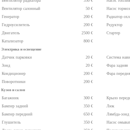
Вентилятор радиатора
350 €
Насос топли
Вентилятор салонный
50 €
Насос тормо
Генератор
200 €
Радиатор ох
Гидроусилитель
200 €
Редуктор
Двигатель
2500 €
Стартер
Катализатор
800 €
Электрика и освещение
Датчик парковки
20 €
Система нав
Зонд
20 €
Фара задняя
Кондиционер
200 €
Фара передн
Поворотники
200 €
Кузов и салон
Багажник
300 €
Крыло передн
Бампер задний
350 €
Люк
Бампер передний
650 €
Лямбда-зонд
Глушитель
350 €
Насос омыва