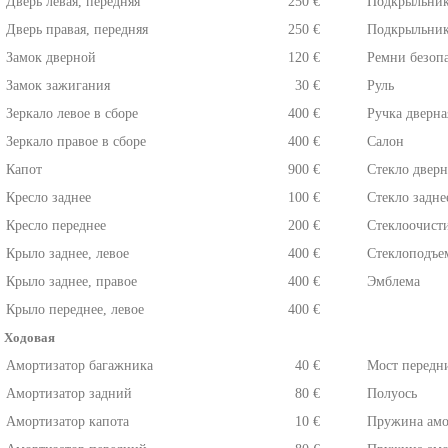
Дверь левая, передняя
250 €
Подкрыльник
Дверь правая, передняя
250 €
Подкрыльник
Замок дверной
120 €
Ремни безоп
Замок зажигания
30 €
Руль
Зеркало левое в сборе
400 €
Ручка дверна
Зеркало правое в сборе
400 €
Салон
Капот
900 €
Стекло дверн
Кресло заднее
100 €
Стекло задне
Кресло переднее
200 €
Стеклоочист
Крыло заднее, левое
400 €
Стеклоподъе
Крыло заднее, правое
400 €
Эмблема
Крыло переднее, левое
400 €
Ходовая
Амортизатор багажника
40 €
Мост передн
Амортизатор задний
80 €
Полуось
Амортизатор капота
10 €
Пружина амо