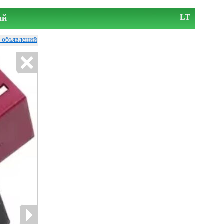
ий
LT
у объявлений