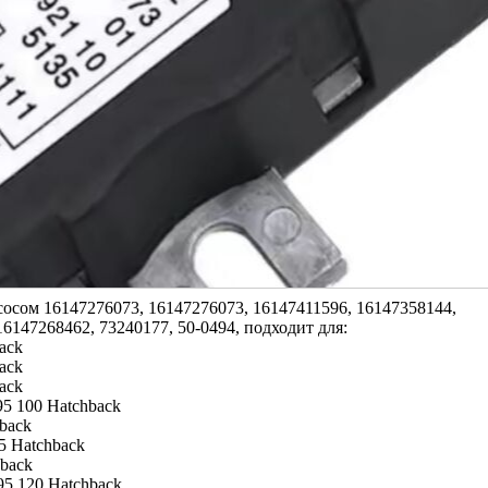
осом 16147276073, 16147276073, 16147411596, 16147358144,
6147268462, 73240177, 50-0494, подходит для:
ack
ack
ack
5 100 Hatchback
back
5 Hatchback
hback
95 120 Hatchback