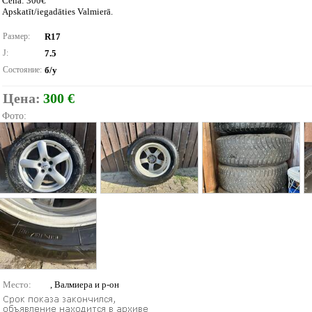
Cena: 300€
Apskatīt/iegadāties Valmierā.
Размер:
R17
J:
7.5
Состояние:
б/у
Цена:
300 €
Фото:
Место:
, Валмиера и р-он