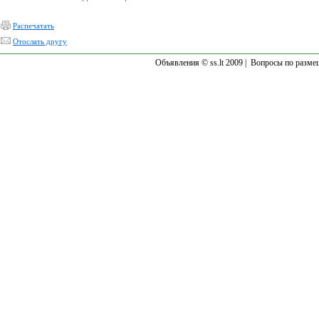
Распечатать
Отослать другу
Объявления © ss.lt 2009 |
Вопросы по разме