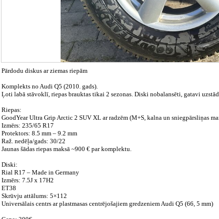
Pārdodu diskus ar ziemas riepām
Komplekts no Audi Q5 (2010. gads).
Ļoti labā stāvoklī, riepas brauktas tikai 2 sezonas. Diski nobalansēti, gatavi uzstād
Riepas:
GoodYear Ultra Grip Arctic 2 SUV XL ar radzēm (M+S, kalna un sniegpārsliņas m
Izmērs: 235/65 R17
Protektors: 8.5 mm – 9.2 mm
Raž. nedēļa/gads: 30/22
Jaunas šādas riepas maksā ~900 € par komplektu.
Diski:
Rial R17 – Made in Germany
Izmērs: 7.5J x 17H2
ET38
Skrūvju attālums: 5×112
Universālais centrs ar plastmasas centrējošajiem gredzeniem Audi Q5 (66, 5 mm)