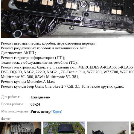
Ремонт автоматических коробок переключения передач;
Ремонт раздаточных коробок и механических Кпп;
Диагностика АКПП ;
Ремонт гидротрансформаторов ( ГТ );
Техническое обслуживание автомобиля (ТО);
Ремонт электронных блоков управления акпп MERCEDES A-KLASS, S-KLASS W2
DSG, DQ200, NAG2, 722.9, NAG2+, 7G-Tronic Plus, W7C700, W7X700, W7C1000,
Multitronic VL-380, 0AW / Multitronic VL-381,
Ремонт кулисы Mercedes A-klass
Ремонт кулисы Jeep Grant Cherokee 2.7 Cdi, 3.1 Td, а также других кулис.
Дни работы:
Ежедневно
Время работы:
00-24
Местонахождение:
Рига, центр
[
Карта
]
Фото: