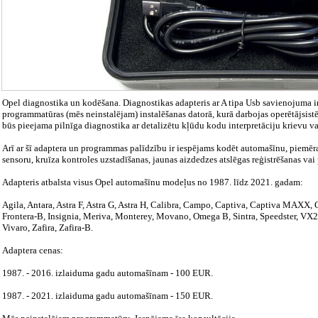
Opel diagnostika un kodēšana. Diagnostikas adapteris ar A tipa Usb savienojuma int
programmatūras (mēs neinstalējam) instalēšanas datorā, kurā darbojas operētājsi
būs pieejama pilnīga diagnostika ar detalizētu kļūdu kodu interpretāciju krievu v
Arī ar šī adaptera un programmas palīdzību ir iespējams kodēt automašīnu, piemēr
sensoru, kruīza kontroles uzstadīšanas, jaunas aizdedzes atslēgas reģistrēšanas vai
Adapteris atbalsta visus Opel automašīnu modeļus no 1987. līdz 2021. gadam:
Agila, Antara, Astra F, Astra G, Astra H, Calibra, Campo, Captiva, Captiva MAXX,
Frontera-B, Insignia, Meriva, Monterey, Movano, Omega B, Sintra, Speedster, VX22
Vivaro, Zafira, Zafira-B.
Adaptera cenas:
1987. - 2016. izlaiduma gadu automašīnam - 100 EUR.
1987. - 2021. izlaiduma gadu automašīnam - 150 EUR.