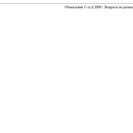
Объявления © ss.lt 2009 |
Вопросы по разме