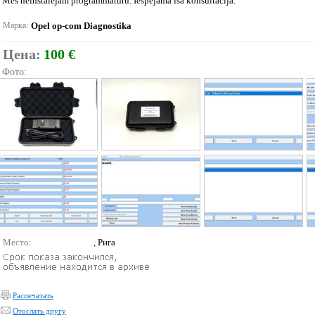
Mēs neinstalējam programmatūru. Iespējama īsa konsultācija.
Марка:
Opel op-com Diagnostika
Цена:
100 €
Фото:
Место:
, Рига
Распечатать
Отослать другу