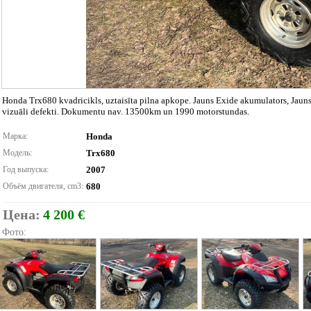
Honda Trx680 kvadricikls, uztaisīta pilna apkope. Jauns Exide akumulators, Jauns 
vizuāli defekti. Dokumentu nav. 13500km un 1990 motorstundas.
Марка:
Honda
Модель:
Trx680
Год выпуска:
2007
Объём двигателя, cm3:
680
Цена:
4 200 €
Фото: