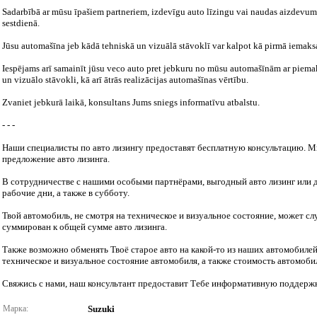
Sadarbībā ar mūsu īpašiem partneriem, izdevīgu auto līzingu vai naudas aizdevumu
sestdienā.
Jūsu automašīna jeb kādā tehniskā un vizuālā stāvoklī var kalpot kā pirmā iemaksa
Iespējams arī samainīt jūsu veco auto pret jebkuru no mūsu automašīnām ar piemak
un vizuālo stāvokli, kā arī ātrās realizācijas automašīnas vērtību.
Zvaniet jebkurā laikā, konsultans Jums sniegs informatīvu atbalstu.
- - -
Наши специалисты по авто лизингу предоставят бесплатную консультацию. 
предложение авто лизинга.
В сотрудничестве с нашими особыми партнёрами, выгодный авто лизинг или д
рабочие дни, а также в субботу.
Твой автомобиль, не смотря на техническое и визуальное состояние, может сл
суммирован к общей сумме авто лизинга.
Также возможно обменять Твоё старое авто на какой-то из наших автомобиле
техническое и визуальное состояние автомобиля, а также стоимость автомоби
Свяжись с нами, наш консультант предоставит Тебе информативную поддержк
Марка:
Suzuki