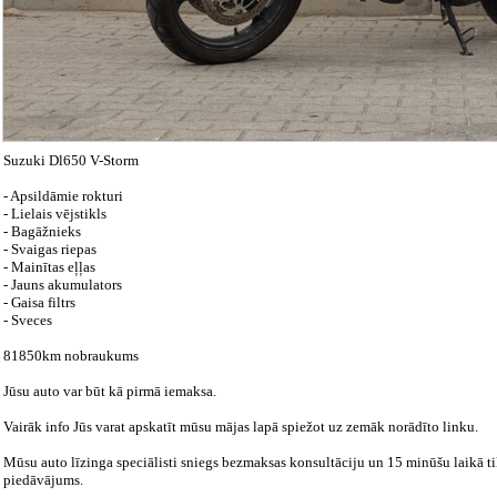
Suzuki Dl650 V-Storm
- Apsildāmie rokturi
- Lielais vējstikls
- Bagāžnieks
- Svaigas riepas
- Mainītas eļļas
- Jauns akumulators
- Gaisa filtrs
- Sveces
81850km nobraukums
Jūsu auto var būt kā pirmā iemaksa.
Vairāk info Jūs varat apskatīt mūsu mājas lapā spiežot uz zemāk norādīto linku.
Mūsu auto līzinga speciālisti sniegs bezmaksas konsultāciju un 15 minūšu laikā tik
piedāvājums.