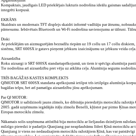
Apgaismojums
Kompaktais, jaudīgais LED priekšējais lukturis nodrošina ideālu gaismas sadalījumu
integrēti korpusā.
EKRĀNS
Skaidrais un modernais TFT displejs skaidri informē vadītāju par ātrumu, nobrauk
pārnesumu. Iebūvētais Bluetooth un Wi-Fi nodrošina savienojumu ar tālruni. Tālr
Diski
Ar priekšējām un aizmugurējām bezradžu riepām uz 19 collu un 17 collu diskiem, 
sistēmu, SRT 600SX ir gatavs pieņemt jebkuru izaicinājumu uz jebkura veida ceļa
Aizsardzība
Roku aizsargi ir SRT 600SX standartaprīkojumā, un tiem ir spēcīgs alumīnija pasti
Tie nodrošina arī aizsardzību pret vēju uz atklāta ceļa. Alumīnija segums nodroš
TRĪS BAGĀŽAS KASTES KOMPLEKTS
QJMOTOR SRT 600SX standarta aprīkojumā ietilpst trīs ietilpīgu alumīnija korpus
bagāžas telpu, bet arī pamatīgu aizsardzību jūsu aprīkojumam.
Par QJ MOTOR:
QJMOTOR ir salīdzinoši jauns zīmols, ko dibināja pieredzējis motociklu ražotājs
2005. gadā uzņēmums iegādājās itāļu zīmolu Benelli, kļūstot par pirmo Ķīnas moto
Eiropas motociklu zīmolu.
Nākamais solis uzņēmuma attīstībā bija motociklu ar lieljaudas dzinējiem ražoša
milzīgo pieredzi ir padarījis Qianjiang par neapšaubāmu līderi Ķīnā motociklu ar 
Qianjiang ir viens no nedaudzajiem motociklu ražotājiem Ķīnā, kas var patstāvīgi p