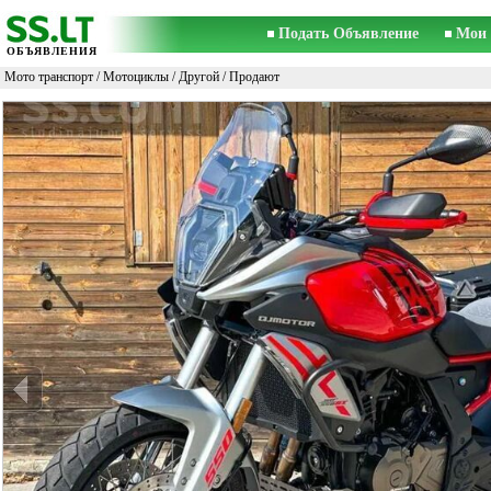
Подать Объявление
Мои 
ОБЪЯВЛЕНИЯ
Мото транспорт
/
Мотоциклы
/
Другой
/ Продают