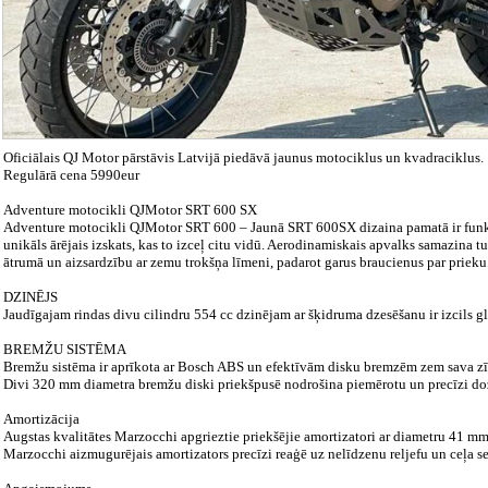
Oficiālais QJ Motor pārstāvis Latvijā piedāvā jaunus motociklus un kvadraciklus.
Regulārā cena 5990eur
Adventure motocikli QJMotor SRT 600 SX
Adventure motocikli QJMotor SRT 600 – Jaunā SRT 600SX dizaina pamatā ir funkci
unikāls ārējais izskats, kas to izceļ citu vidū. Aerodinamiskais apvalks samazina tu
ātrumā un aizsardzību ar zemu trokšņa līmeni, padarot garus braucienus par prieku
DZINĒJS
Jaudīgajam rindas divu cilindru 554 cc dzinējam ar šķidruma dzesēšanu ir izcils g
BREMŽU SISTĒMA
Bremžu sistēma ir aprīkota ar Bosch ABS un efektīvām disku bremzēm zem sava z
Divi 320 mm diametra bremžu diski priekšpusē nodrošina piemērotu un precīzi do
Amortizācija
Augstas kvalitātes Marzocchi apgrieztie priekšējie amortizatori ar diametru 41 
Marzocchi aizmugurējais amortizators precīzi reaģē uz nelīdzenu reljefu un ceļa 