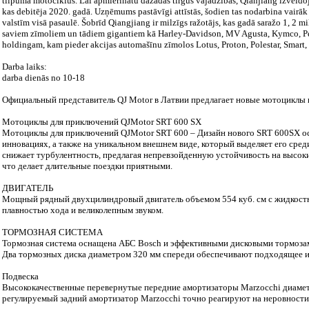
tilpuma motociklus. Lai apmierinātu dažādās tirgus vajadzības, Qianjiang izvei
kas debitēja 2020. gadā. Uzņēmums pastāvīgi attīstās, šodien tas nodarbina vairā
valstīm visā pasaulē. Šobrīd Qiangjiang ir milzīgs ražotājs, kas gadā saražo 1, 2 mi
saviem zīmoliem un tādiem gigantiem kā Harley-Davidson, MV Agusta, Kymco, Pe
holdingam, kam pieder akcijas automašīnu zīmolos Lotus, Proton, Polestar, Smart,
Darba laiks:
darba dienās no 10-18
Официальный представитель QJ Motor в Латвии предлагает новые мотоциклы 
Мотоциклы для приключений QJMotor SRT 600 SX
Мотоциклы для приключений QJMotor SRT 600 – Дизайн нового SRT 600SX ос
инновациях, а также на уникальном внешнем виде, который выделяет его сре
снижает турбулентность, предлагая непревзойденную устойчивость на высоки
что делает длительные поездки приятными.
ДВИГАТЕЛЬ
Мощный рядный двухцилиндровый двигатель объемом 554 куб. см с жидкост
плавностью хода и великолепным звуком.
ТОРМОЗНАЯ СИСТЕМА
Тормозная система оснащена АБС Bosch и эффективными дисковыми тормоза
Два тормозных диска диаметром 320 мм спереди обеспечивают подходящее и
Подвеска
Высококачественные перевернутые передние амортизаторы Marzocchi диамет
регулируемый задний амортизатор Marzocchi точно реагируют на неровности