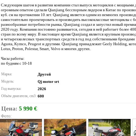
Следующим шагом в развитии компании стал выпуск мотоциклов с мощными дв
огромным опытом сделали Qianjiang бесспорным лидером в Китае по произво
куб. см на протяжении 10 лет. Qianjiang является одним из немногих произво
самостоятельно проектировать и производить высококлассные мотоциклы с 
разнообразные потребности рынка, Qianjiang создал и запустил новый пре
2020 году. Компания постоянно развивается, сегодня в ней работает более 400
стран по всему миру. В настоящее время Qianjiang является крупным произво
и четырехколесных транспортных средств в год под собственными брендами и
Agusta, Kymco, Peugeot и другими. Qianjiang принадлежит Geely Holding, ко
Lotus, Proton, Polestar, Smart, Volvo и многих других.
Часы работы:
по будням с 10-18
Марка:
Другой
Модель:
Qj motor srt
Год выпуска:
2026
Объём двигателя, cm3:
600
Цена:
5 990 €
Фото: