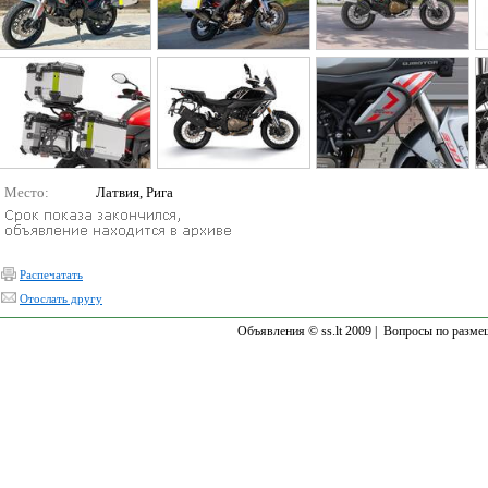
Место:
Латвия, Рига
Распечатать
Отослать другу
Объявления © ss.lt 2009 |
Вопросы по разме