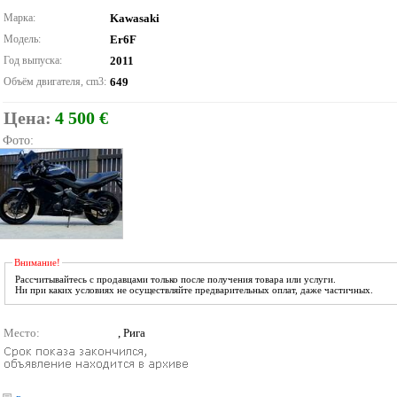
Марка:
Kawasaki
Модель:
Er6F
Год выпуска:
2011
Объём двигателя, cm3:
649
Цена:
4 500 €
Фото:
Внимание!
Рассчитывайтесь с продавцами только после получения товара или услуги.
Ни при каких условиях не осуществляйте предварительных оплат, даже частичных.
Место:
, Рига