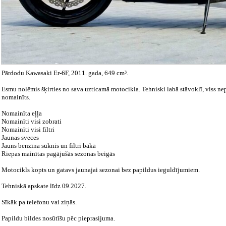
Pārdodu Kawasaki Er-6F, 2011. gada, 649 cm³.
Esmu nolēmis šķirties no sava uzticamā motocikla. Tehniski labā stāvoklī, viss ne
nomainīts.
Nomainīta eļļa
Nomainīti visi zobrati
Nomainīti visi filtri
Jaunas sveces
Jauns benzīna sūknis un filtri bākā
Riepas mainītas pagājušās sezonas beigās
Motocikls kopts un gatavs jaunajai sezonai bez papildus ieguldījumiem.
Tehniskā apskate līdz 09.2027.
Sīkāk pa telefonu vai ziņās.
Papildu bildes nosūtīšu pēc pieprasijuma.