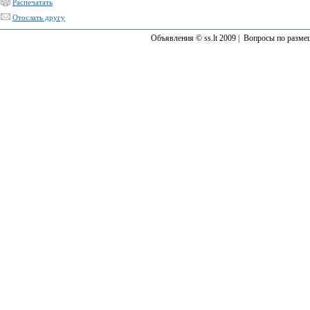
Распечатать
Отослать другу
Объявления © ss.lt 2009 |
Вопросы по разме