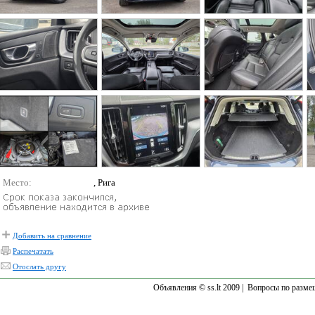
Место:
, Рига
Добавить на сравнение
Распечатать
Отослать другу
Объявления © ss.lt 2009 |
Вопросы по разме