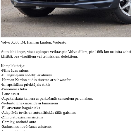
Volvo Xc60 D4, Harman kardon, Webasto.
Auto labi kopts, visas apkopes veiktas pie Volvo dīlera, pie 166k km mainīta zobsi
kārtībā, bez vizuāliem vai tehniskiem defektiem.
Komplektācija:
-Pilns ādas salons
-El. regulējami sēdekļi ar atmiņu
-Harman Kardon audio sistēma ar subwoofer
-El. apsildāms priekšējais stikls
-Panorāmas lūka
-Lane assist
-Atpakaļskata kamera ar parkošanās sensoriem pr. un aizm.
-Webasto priekšapsilde ar taimeriem
-El. atverams bagažnieks
-Adaptīvās tuvās un automātiskās tālās gaismas
-Zīmju atpazīšanas sistēma
-Carplay, android auto
-Sadursmes novēršanas asistents