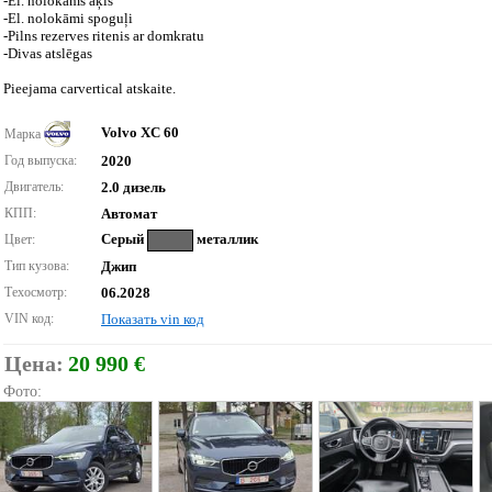
-El. nolokāms āķis
-El. nolokāmi spoguļi
-Pilns rezerves ritenis ar domkratu
-Divas atslēgas
Pieejama carvertical atskaite.
Volvo XC 60
Марка
Год выпуска:
2020
Двигатель:
2.0 дизель
КПП:
Автомат
Серый
металлик
Цвет:
Тип кузова:
Джип
Техосмотр:
06.2028
VIN код:
Показать vin код
Цена:
20 990 €
Фото: