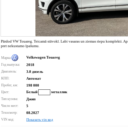
Pārdod VW Touareg. Teicamā stāvokī. Labi vasaras un ziemas riepu komplekti. Ap
pret nekustamo īpašumu.
Volkswagen Touareg
Марка
Год выпуска:
2018
Двигатель:
3.0 дизель
КПП:
Автомат
Пробег, км:
198 000
Белый
металлик
Цвет:
Тип кузова:
Джип
Число мест:
5
Техосмотр:
08.2027
VIN код:
Показать vin код