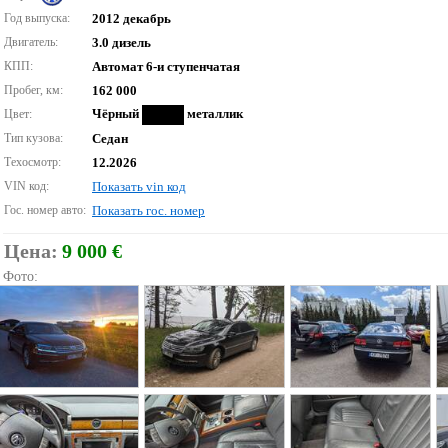
Год выпуска:
2012 декабрь
Двигатель:
3.0 дизель
КПП:
Автомат 6-и ступенчатая
Пробег, км:
162 000
Чёрный
металлик
Цвет:
Тип кузова:
Седан
Техосмотр:
12.2026
VIN код:
Показать vin код
Гос. номер авто:
Показать гос. номер
Цена:
9 000 €
Фото: