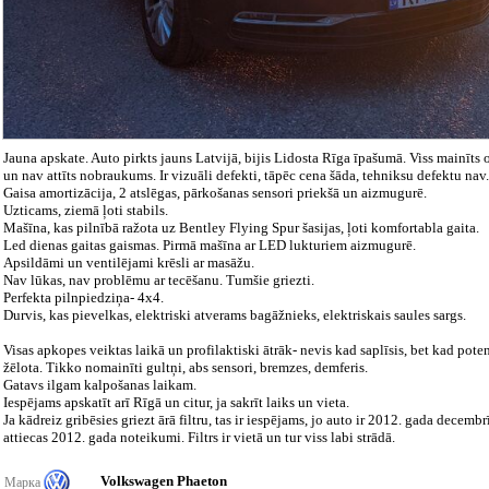
Jauna apskate. Auto pirkts jauns Latvijā, bijis Lidosta Rīga īpašumā. Viss mainīts
un nav attīts nobraukums. Ir vizuāli defekti, tāpēc cena šāda, tehniksu defektu nav.
Gaisa amortizācija, 2 atslēgas, pārkošanas sensori priekšā un aizmugurē.
Uzticams, ziemā ļoti stabils.
Mašīna, kas pilnībā ražota uz Bentley Flying Spur šasijas, ļoti komfortabla gaita.
Led dienas gaitas gaismas. Pirmā mašīna ar LED lukturiem aizmugurē.
Apsildāmi un ventilējami krēsli ar masāžu.
Nav lūkas, nav problēmu ar tecēšanu. Tumšie griezti.
Perfekta pilnpiedziņa- 4x4.
Durvis, kas pievelkas, elektriski atverams bagāžnieks, elektriskais saules sargs.
Visas apkopes veiktas laikā un profilaktiski ātrāk- nevis kad saplīsis, bet kad po
žēlota. Tikko nomainīti gultņi, abs sensori, bremzes, demferis.
Gatavs ilgam kalpošanas laikam.
Iespējams apskatīt arī Rīgā un citur, ja sakrīt laiks un vieta.
Ja kādreiz gribēsies griezt ārā filtru, tas ir iespējams, jo auto ir 2012. gada decembr
attiecas 2012. gada noteikumi. Filtrs ir vietā un tur viss labi strādā.
Volkswagen Phaeton
Марка