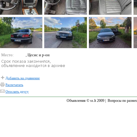
Место:
, Цесис и р-он
Добавить на сравнение
Распечатать
Отослать другу
Объявления © ss.lt 2009 |
Вопросы по разме