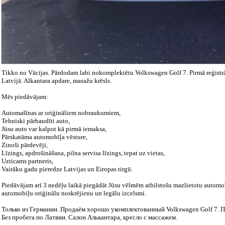
Tikko no Vācijas. Pārdodam labi nokomplektētu Volkswagen Golf 7. Pirmā reģistr
Latvijā. Alkantara apdare, masažu krēsls.
Mēs piedāvājam:
Automašīnas ar oriģināliem nobraukumiem,
Tehniski pārbaudīti auto,
Jūsu auto var kalpot kā pirmā iemaksa,
Pārskatāma automobīļa vēsture,
Zinoši pārdevēji,
Līzings, apdrošināšana, pilna servisa līzings, tepat uz vietas,
Uzticams partneris,
Vairāku gadu pieredze Latvijas un Eiropas tirgū.
Piedāvājam arī 3 nedēļu laikā piegādāt Jūsu vēlmēm atbilstošu mazlietotu automo
automobiļu oriģinālu noskrējienu un legālu izcelsmi.
Только из Германии. Продаём хорошо укомплектованный Volkswagen Golf 7. П
Без пробега по Латвии. Салон Алькантара, кресло с массажем.