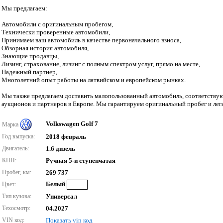
Мы предлагаем:
Автомобили с оригинальным пробегом,
Технически проверенные автомобили,
Принимаем ваш автомобиль в качестве первоначального взноса,
Обзорная история автомобиля,
Знающие продавцы,
Лизинг, страхование, лизинг с полным спектром услуг, прямо на месте,
Надежный партнер,
Многолетний опыт работы на латвийском и европейском рынках.
Мы также предлагаем доставить малопользованный автомобиль, соответствую
аукционов и партнеров в Европе. Мы гарантируем оригинальный пробег и ле
Volkswagen Golf 7
Марка
Год выпуска:
2018 февраль
Двигатель:
1.6 дизель
КПП:
Ручная 5-и ступенчатая
Пробег, км:
269 737
Белый
Цвет:
Тип кузова:
Универсал
Техосмотр:
04.2027
VIN код:
Показать vin код