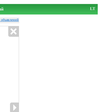
ий
LT
у объявлений