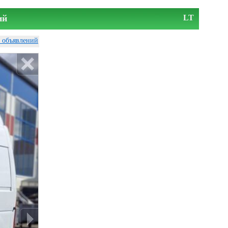
ий
LT
у объявлений