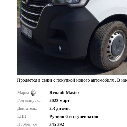
Продается в связи с покупкой нового автомобиля . В и
Марка
Renault Master
Год выпуска:
2022 март
Двигатель:
2.3 дизель
КПП:
Ручная 6-и ступенчатая
Пробег, км:
345 392