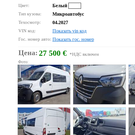
Цвет:
Белый
Тип кузова:
Микроавтобус
Техосмотр:
04.2027
VIN код:
Показать vin код
Гос. номер авто:
Показать гос. номер
Цена:
27 500 €
*НДС включен
Фото: