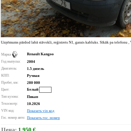
Uzņēmums pārdod labā stāvokli, reģistrets N1, garais kabluks. Sīkāk pa telefonu , 
Renault Kangoo
Марка
Год выпуска:
2004
Двигатель:
1.5 дизель
КПП:
Ручная
Пробег, км:
280 000
Белый
Цвет:
Тип кузова:
Пикап
Техосмотр:
10.2026
VIN код:
Показать vin код
Гос. номер авто:
Показать гос. номер
Цена:
1 950 €