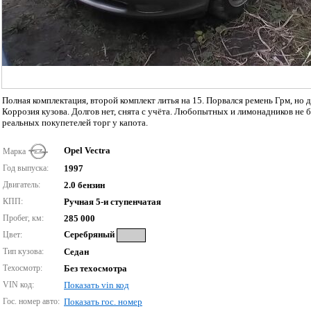
Полная комплектация, второй комплект литья на 15. Порвался ремень Грм, но д
Коррозия кузова. Долгов нет, снята с учёта. Любопытных и лимонадников не 
реальных покупетелей торг у капота.
Opel Vectra
Марка
Год выпуска:
1997
Двигатель:
2.0 бензин
КПП:
Ручная 5-и ступенчатая
Пробег, км:
285 000
Серебряный
Цвет:
Тип кузова:
Седан
Техосмотр:
Без техосмотра
VIN код:
Показать vin код
Гос. номер авто:
Показать гос. номер