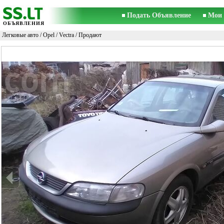
Подать Объявление
Мои 
ОБЪЯВЛЕНИЯ
Легковые авто
/
Opel
/
Vectra
/ Продают