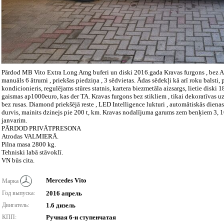
Pārdod MB Vito Extra Long Amg buferi un diski 2016.gada Kravas furgons , bez A
manuāls 6 ātrumi , priekšas piedziņa , 3 sēdvietas. Ādas sēdekļi kā arī roku balsti,
kondicionieris, regulējams stūres statnis, kartera biezmetāla aizsargs, lietie diski 1
gaismas ap1000euro, kas der TA. Kravas furgons bez stikliem , tikai dekoratīvas uzl
bez rusas. Diamond priekšējā reste , LED Intelligence lukturi , automātiskās diena
durvis, mainits dzinejs pie 200 t, km. Kravas nodalījuma garums zem benķiem 3, 10 
janvarim.
PĀRDOD PRIVĀTPRESONA
Atrodas VALMIERĀ.
Pilna masa 2800 kg.
Tehniski labā stāvoklī.
VN būs cita.
Mercedes Vito
Марка
Год выпуска:
2016 апрель
Двигатель:
1.6 дизель
КПП:
Ручная 6-и ступенчатая