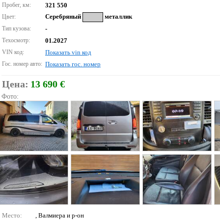
Пробег, км:
321 550
Серебряный
металлик
Цвет:
Тип кузова:
-
Техосмотр:
01.2027
VIN код:
Показать vin код
Гос. номер авто:
Показать гос. номер
Цена:
13 690 €
Фото:
Место:
, Валмиера и р-он