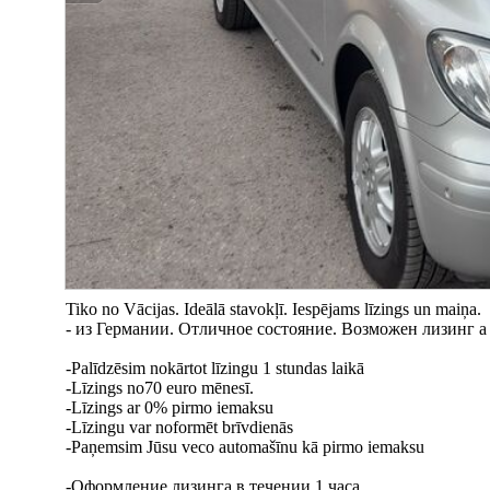
Tiko no Vācijas. Ideālā stavokļī. Iespējams līzings un maiņa.
- из Германии. Отличное состояние. Возможен лизинг 
-Palīdzēsim nokārtot līzingu 1 stundas laikā
-Līzings no70 euro mēnesī.
-Līzings ar 0% pirmo iemaksu
-Līzingu var noformēt brīvdienās
-Paņemsim Jūsu veco automašīnu kā pirmo iemaksu
-Оформление лизинга в течении 1 часа.