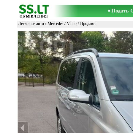
Подать 
ОБЪЯВЛЕНИЯ
Легковые авто
/
Mercedes
/
Viano
/ Продают