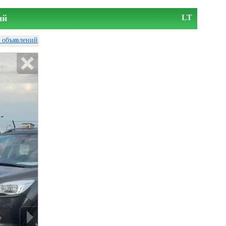
ий
LT
у объявлений