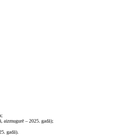
a;
dā, aizmugurē – 2025. gadā);
25. gadā).