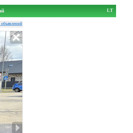
ий
LT
у объявлений