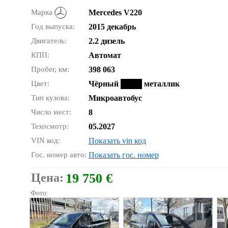
Марка
Mercedes V220
Год выпуска:
2015 декабрь
Двигатель:
2.2 дизель
КПП:
Автомат
Пробег, км:
398 063
Цвет:
Чёрный
металлик
Тип кузова:
Микроавтобус
Число мест:
8
Техосмотр:
05.2027
VIN код:
Показать vin код
Гос. номер авто:
Показать гос. номер
Цена:
19 750 €
Фото: