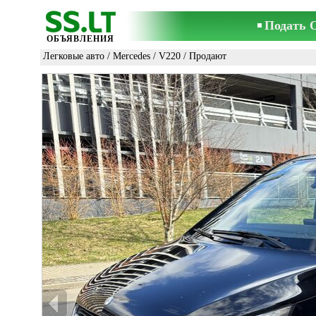
Подать 
ОБЪЯВЛЕНИЯ
Легковые авто
/
Mercedes
/
V220
/ Продают