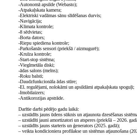
-Autonomā apsilde (Webasto);
-Atpakaļskata kamera;
-Elektriski vadāmas sānu slīdēšanas durvis;
-Navigācija;
-Klimata kontrole;
-8 sēdvietas;
-Borta dators;
-Riepu spiediena kontrole;
-Parkošanās sensori (priekšā / aizmugurē);
-Kruīza kontrole;
-Start-stop sistēma;
-Vieglmetāla diski;
-ādas salons (melns);
-Roku balsti;
-Daudzfunkcionāla ādas stūre;
-El. regulējami, nolokāmi un apsildāmi atpakaļskata spoguļi;
-Imobilaizers;
-Antikorozijas apstrāde.
Darītie darbi pēdējo gadu laikā:
– uzstādīts jauns ūdens sūknis un atjaunota dzesēšanas sistēm
– uzstādīti jauni amortizatori un atsperes (priekšā – 2026. ga
– uzstādīts jauns starteris un ģenerators (2025. gadā);
– veikta kondicioniera profilakse un sistēmas atjaunošana (20