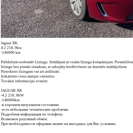
Jaguar XK
4.2 218, 9kw
-146000 km
Palīdzēsim noformēt Līzingu. Strādājam ar visām līzinga kompānijam. Piemeklēsim
līzingu bez pirmās iemaksas, ar sabojātu kredītvēsturi un ārzemēs strādājošiem.
Pieteikties līzingam var arī attālināti.
Izskatīsim visus maiņas variantus.
Tuvakai informacijai zvaniet.
JAGUAR XK
-4.2 218, 9kW
-146000km
-в хорошем визуальном состоянии
-есть небольшие технические проблемы
Подробная информация по телефону.
Возможен разумный обмен.
При необходимости оформим лизинг на выгодных для Вас условиях.