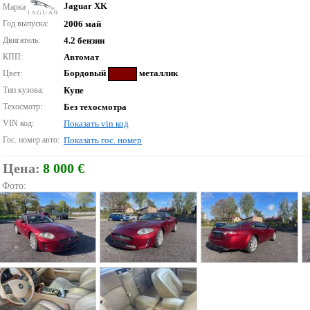
Jaguar XK
Марка
Год выпуска:
2006 май
Двигатель:
4.2 бензин
КПП:
Автомат
Бордовый
металлик
Цвет:
Тип кузова:
Купе
Техосмотр:
Без техосмотра
VIN код:
Показать vin код
Гос. номер авто:
Показать гос. номер
Цена:
8 000 €
Фото: