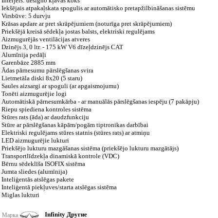
Interjers: designo kļavas koks
Iekšējais atpakaļskata spogulis ar automātisko pretapžilbināšanas sistēmu
Virsbūve: 5 durvju
Krāsas apdare ar pret skrāpējumiem (noturīga pret skrāpējumiem)
Priekšējā kreisā sēdekļa jostas balsts, elektriski regulējams
Aizmugurējās ventilācijas atveres
Dzinējs 3, 0 ltr. - 175 kW V6 dīzeļdzinējs CAT
Alumīnija pedāļi
Garenbāze 2885 mm
Ādas pārnesumu pārslēgšanas svira
Lietmetāla diski 8x20 (5 staru)
Saules aizsargi ar spoguli (ar apgaismojumu)
Tonēti aizmugurējie logi
Automātiskā pārnesumkārba - ar manuālās pārslēgšanas iespēju (7 pakāpju)
Riepu spiediena kontroles sistēma
Stūres rats (āda) ar daudzfunkciju
Stūre ar pārslēgšanas kāpām/pogām tiptronikas darbībai
Elektriski regulējams stūres statnis (stūres rats) ar atmiņu
LED aizmugurējie lukturi
Priekšējo lukturu mazgāšanas sistēma (priekšējo lukturu mazgātājs)
Transportlīdzekļa dinamiskā kontrole (VDC)
Bērnu sēdeklīša ISOFIX sistēma
Jumta sliedes (alumīnija)
Inteliģentās atslēgas pakete
Inteliģentā piekļuves/starta atslēgas sistēma
Miglas lukturi
Infinity Другие
Марка