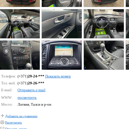
Телефон:
(+371)
29-24-***
Показать номер
Тел. моб.:
(+371)
29-26-***
E-mail:
Отправить e-mail
WWW:
посмотреть
Место:
Латвия, Талси и р-он
Добавить на сравнение
Распечатать
Отослать другу