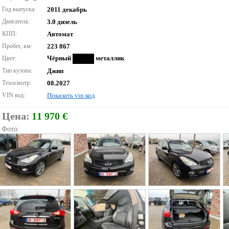
Год выпуска:
2011 декабрь
Двигатель:
3.0 дизель
КПП:
Автомат
Пробег, км:
223 867
Чёрный
металлик
Цвет:
Тип кузова:
Джип
Техосмотр:
08.2027
VIN код:
Показать vin код
Цена:
11 970 €
Фото: