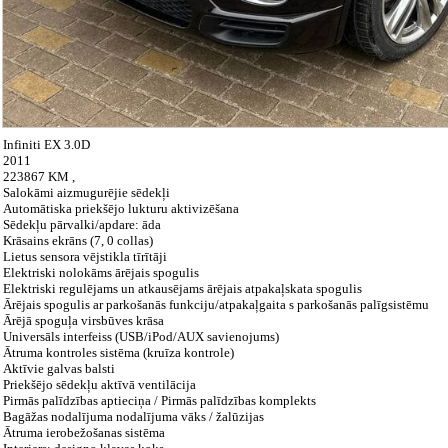
Infiniti EX 3.0D
2011
223867 KM ,
Salokāmi aizmugurējie sēdekļi
Automātiska priekšējo lukturu aktivizēšana
Sēdekļu pārvalki/apdare: āda
Krāsains ekrāns (7, 0 collas)
Lietus sensora vējstikla tīrītāji
Elektriski nolokāms ārējais spogulis
Elektriski regulējams un atkausējams ārējais atpakaļskata spogulis
Ārējais spogulis ar parkošanās funkciju/atpakaļgaita s parkošanās palīgsistēmu
Ārējā spoguļa virsbūves krāsa
Universāls interfeiss (USB/iPod/AUX savienojums)
Ātruma kontroles sistēma (kruīza kontrole)
Aktīvie galvas balsti
Priekšējo sēdekļu aktīvā ventilācija
Pirmās palīdzības aptieciņa / Pirmās palīdzības komplekts
Bagāžas nodalījuma nodalījuma vāks / žalūzijas
Ātruma ierobežošanas sistēma