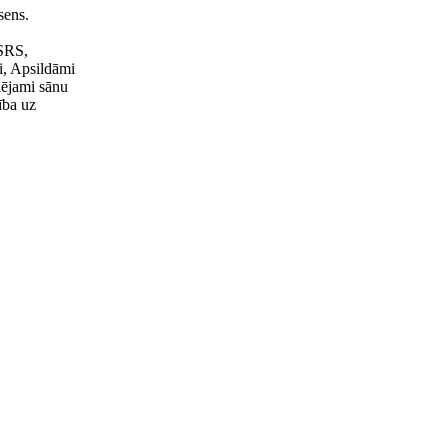
sens.
,
 SRS,
i, Apsildāmi
lējami sānu
ība uz