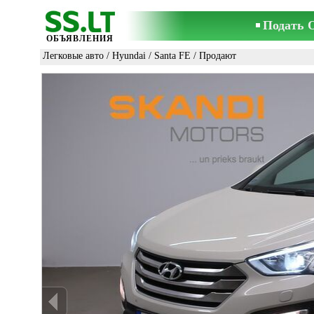
Подать 
ОБЪЯВЛЕНИЯ
Легковые авто
/
Hyundai
/
Santa FE
/ Продают