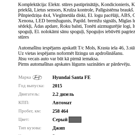
Komplektācija: Elektr. stūres pastiprinātājs, Kondicionieris,
priekšā, Lietus sensors, Kruīza kontrole, Palīgsistēma braukš
Pilnpiedziņa 4x4, Vieglmetāla diski, El. logu pacēlāji, ABS, 
Xenona, LED bremžugunis, Papild. bremžu signāls, Miglas luk
sēdekļi, Ādas apdare, Roku balsti, Tonēti aizmugurējie logi, 
spoguļi, El. nolokāmi sānu spoguļi, Spoguļos iebūvēti pagrie
stūres
Automašīnu iespējams apskatīt T/c Mols, Krasta iela 46, 3.stā
Uz vietas iespējams noformēt līzingu un apdrošināšanu.
Jūsu vecais auto var būt kā pirmā iemaksa.
Pirms automašīnas apskates lūgums sazināties ar pārdevēju.
Марка
Hyundai Santa FE
Год выпуска:
2015
Двигатель:
2.2 дизель
КПП:
Автомат
Пробег, км:
258 464
Цвет:
Серый
Тип кузова:
Джип