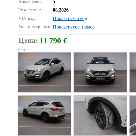
Число мест:
5
Техосмотр:
08.2026
VIN код:
Показать vin код
Гос. номер авто:
Показать гос. номер
Цена:
11 790 €
Фото: