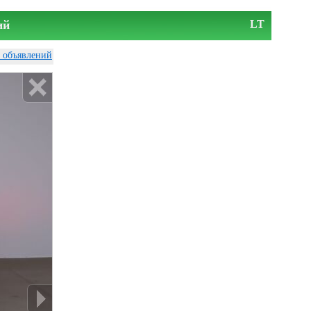
ий
LT
у объявлений