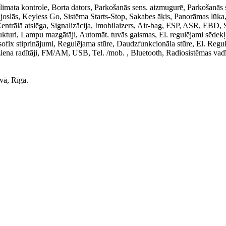
 Klimata kontrole, Borta dators, Parkošanās sens. aizmugurē, Parkošanās 
. joslās, Keyless Go, Sistēma Starts-Stop, Sakabes āķis, Panorāmas lūka
Centrālā atslēga, Signalizācija, Imobilaizers, Air-bag, ESP, ASR, EBD,
turi, Lampu mazgātāji, Automāt. tuvās gaismas, El. regulējami sēdekļ
Isofix stiprinājumi, Regulējama stūre, Daudzfunkcionāla stūre, El. Regu
ziena radītāji, FM/AM, USB, Tel. /mob. , Bluetooth, Radiosistēmas vad
vā, Rīga.