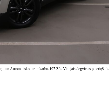
ju un Automātisko ātrumkārbu-197 Z/s. Vidējais degvielas patēriņš tik