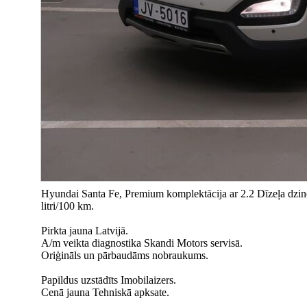
Hyundai Santa Fe, Premium komplektācija ar 2.2 Dīzeļa dzinē
litri/100 km.
Pirkta jauna Latvijā.
A/m veikta diagnostika Skandi Motors servisā.
Oriģināls un pārbaudāms nobraukums.
Papildus uzstādīts Imobilaizers.
Cenā jauna Tehniskā apksate.