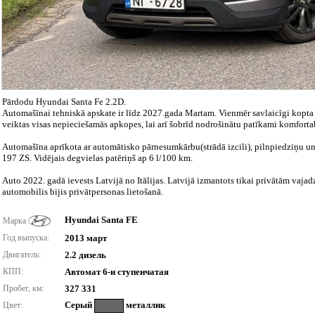
Pārdodu Hyundai Santa Fe 2.2D.
Automašīnai tehniskā apskate ir līdz 2027.gada Martam. Vienmēr savlaicīgi kopta u
veiktas visas nepieciešamās apkopes, lai arī šobrīd nodrošinātu patīkami komforta
Automašīna aprīkota ar automātisko pārnesumkārbu(strādā izcili), pilnpiedziņu un
197 ZS. Vidējais degvielas patēriņš ap 6 l/100 km.
Auto 2022. gadā ievests Latvijā no Itālijas. Latvijā izmantots tikai privātām vaja
automobilis bijis privātpersonas lietošanā.
Hyundai Santa FE
Марка
Год выпуска:
2013 март
Двигатель:
2.2 дизель
КПП:
Автомат 6-и ступенчатая
Пробег, км:
327 331
Серый
металлик
Цвет: