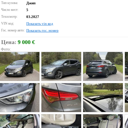
Тип кузова:
Джип
Число мест:
5
Техосмотр:
03.2027
VIN код:
Показать vin код
Гос. номер авто:
Показать гос. номер
Цена:
9 000 €
Фото: