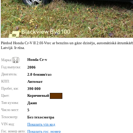
Pārdod Honda Cr-V II 2.0I-Vtec ar benzīns un gāze dzinēju, automātiskā ātrumkār
Latvijā. Ir rūsa.
Honda Cr-v
Марка
Год выпуска:
2006
Двигатель:
2.0 бензин/газ
КПП:
Автомат
Пробег, км:
390 000
Коричневый
Цвет:
Тип кузова:
Джип
Число мест:
5
Техосмотр:
Без техосмотра
VIN код:
Показать vin код
Гос. номер авто:
Показать гос. номер