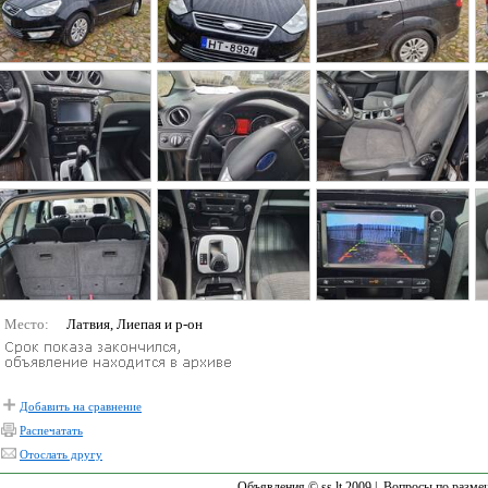
Место:
Латвия, Лиепая и р-он
Добавить на сравнение
Распечатать
Отослать другу
Объявления © ss.lt 2009 |
Вопросы по разме