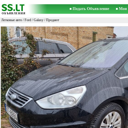
Подать Объявление
Мои 
ОБЪЯВЛЕНИЯ
Легковые авто
/
Ford
/
Galaxy
/ Продают