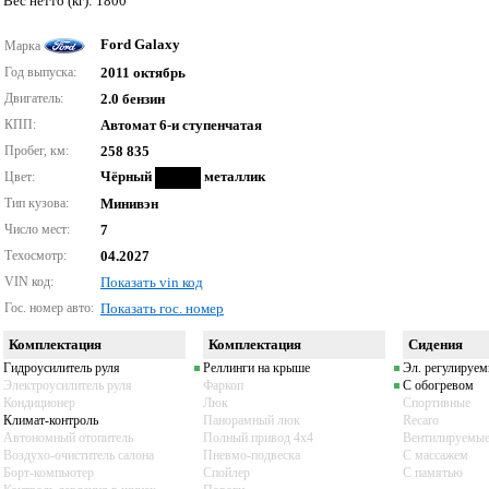
Вес нетто (кг): 1800
Ford Galaxy
Марка
Год выпуска:
2011 октябрь
Двигатель:
2.0 бензин
КПП:
Автомат 6-и ступенчатая
Пробег, км:
258 835
Чёрный
металлик
Цвет:
Тип кузова:
Минивэн
Число мест:
7
Техосмотр:
04.2027
VIN код:
Показать vin код
Гос. номер авто:
Показать гос. номер
Комплектация
Комплектация
Сидения
Гидроусилитель руля
Реллинги на крыше
Эл. регулируе
Электроусилитель руля
Фаркоп
С обогревом
Кондиционер
Люк
Спортивные
Климат-контроль
Панорамный люк
Recaro
Автономный отопитель
Полный привод 4x4
Вентилируемы
Воздухо-очиститель салона
Пневмо-подвеска
С массажем
Борт-компьютер
Спойлер
С памятью