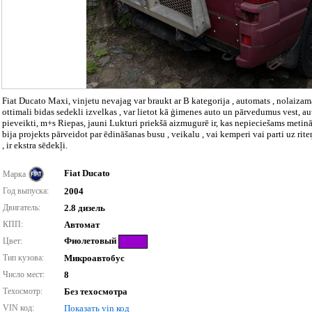
Fiat Ducato Maxi, vinjetu nevajag var braukt ar B kategorija , automats , nolaizamais
ottimali bidas sedekli izvelkas , var lietot kā ģimenes auto un pārvedumus vest, aut
pieveikti, m+s Riepas, jauni Lukturi priekšā aizmugurē ir, kas nepieciešams metinā
bija projekts pārveidot par ēdināšanas busu , veikalu , vai kemperi vai parti uz rit
, ir ekstra sēdekļi.
Fiat Ducato
Марка
Год выпуска:
2004
Двигатель:
2.8 дизель
КПП:
Автомат
Фиолетовый
Цвет:
Тип кузова:
Микроавтобус
Число мест:
8
Техосмотр:
Без техосмотра
VIN код:
Показать vin код