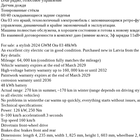
DAB радио, голосовое управление
Датчик дождя
Тонированные стёкла
60/40 складывающиеся задние сиденья
Ora 03 это яркий, технологичный электромобиль с запоминающимся ретро-ф
управлении, динамичный и крайне экономичный в эксплуатации.
Машина полностью обслужена, в хорошем состоянии и готова к новому владел
По взаимной договоренности в комплект даю (зимние колеса; 3ф зарядка 11кВ
For sale: a stylish 2024 GWM Ora 03 48kWh
An excellent city electric car in good condition. Purchased new in Latvia from the o
Key details:
Mileage: 64, 000 km (condition fully matches the mileage)
Vehicle warranty expires at the end of March 2029
High-voltage battery warranty up to 160, 000 km or until 2032
Paintwork warranty expires at the end of March 2029
corrosion warranty until 2036
48 kWh battery
Actual range: 270 km in summer, ~170 km in winter (range depends on driving styl
to all electric vehicles)
No problems in winterthe car warms up quickly, everything starts without issues, a
Technical specifications:
Power: 126 kW, 250 Nm
0–100 km/h acceleration8.3 seconds
Top speed 160 km/h
Drivetrain front-wheel drive
Brakes disc brakes front and rear
Dimensions: length 4, 235 mm, width 1, 825 mm, height 1, 603 mm, wheelbase 2