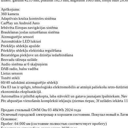
Izmēri: garums 4235 mm, platums 1825 mm, augstums 1603 mm, riteņu bāze 265
Aprīkojums:
360 kamera
Adaptīvais kruīza kontroles sistēma
CarPlay un Android Auto
Iebūvēta Eiropas navigācijas sistēma
Braukšanas joslas uzturēšanas sistēma
Aizmugurējie sensori
Automātiskie LED lukturi
Priekšējo sēdekļu apsilde
Priekšējo sēdekļu elektriska regulēšana
Bezatslēgas piekļuve un dzinēja iedarbināšana
Bezvadu tālruņa uzlāde
Audio sistēma ar 6 skaļruņiem
DAB radio, balss vadība
Lietus sensors
Tonēti stikli
60/40 salokāmi aizmugurējie sēdekļi
Ora 03 tas ir spilgts, tehnoloģisks elektromobilis ar atmiņā paliekošu retro-futūri
ekonomisks ekspluatācijā.
Automašīna ir pilnībā apkopta, laba stāvoklī un gatava jaunajam īpašniekam. Nav 
Pēc abpusējas vienošanās komplektā iekļauju (ziemas riepas; 3f uzlādes iekārta 11
Продаю стильный GWM Ora 03 48kWh 2024 года
Отличный городской электрокар в хорошем состоянии. Покупал новый в Латви
Основное:
Пробег: 64 000 км (состояние полностью соответствует пробегу)