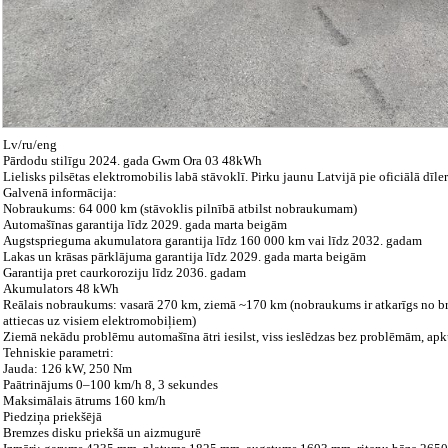
Lv/ru/eng
Pārdodu stilīgu 2024. gada Gwm Ora 03 48kWh
Lielisks pilsētas elektromobilis labā stāvoklī. Pirku jaunu Latvijā pie oficiālā dīler
Galvenā informācija:
Nobraukums: 64 000 km (stāvoklis pilnībā atbilst nobraukumam)
Automašīnas garantija līdz 2029. gada marta beigām
Augstsprieguma akumulatora garantija līdz 160 000 km vai līdz 2032. gadam
Lakas un krāsas pārklājuma garantija līdz 2029. gada marta beigām
Garantija pret caurkoroziju līdz 2036. gadam
Akumulators 48 kWh
Reālais nobraukums: vasarā 270 km, ziemā ~170 km (nobraukums ir atkarīgs no brau
attiecas uz visiem elektromobiļiem)
Ziemā nekādu problēmu automašīna ātri iesilst, viss ieslēdzas bez problēmām, apku
Tehniskie parametri:
Jauda: 126 kW, 250 Nm
Paātrinājums 0–100 km/h 8, 3 sekundes
Maksimālais ātrums 160 km/h
Piedziņa priekšējā
Bremzes disku priekšā un aizmugurē