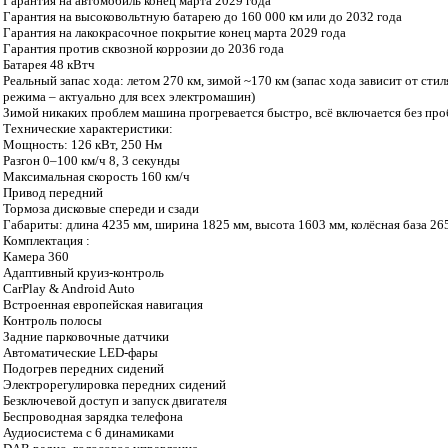
Гарантия на автомобиль конец марта 2029 года
Гарантия на высоковольтную батарею до 160 000 км или до 2032 года
Гарантия на лакокрасочное покрытие конец марта 2029 года
Гарантия против сквозной коррозии до 2036 года
Батарея 48 кВтч
Реальный запас хода: летом 270 км, зимой ~170 км (запас хода зависит от ст
режима – актуально для всех электромашин)
Зимой никаких проблем машина прогревается быстро, всё включается без про
Технические характеристики:
Мощность: 126 кВт, 250 Нм
Разгон 0–100 км/ч 8, 3 секунды
Максимальная скорость 160 км/ч
Привод передний
Тормоза дисковые спереди и сзади
Габариты: длина 4235 мм, ширина 1825 мм, высота 1603 мм, колёсная база 26
Комплектация :
Камера 360
Адаптивный круиз-контроль
CarPlay & Android Auto
Встроенная европейская навигация
Контроль полосы
Задние парковочные датчики
Автоматические LED-фары
Подогрев передних сидений
Электрорегулировка передних сидений
Безключевой доступ и запуск двигателя
Беспроводная зарядка телефона
Аудиосистема с 6 динамиками