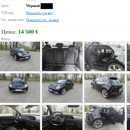
Чёрный
Цвет:
VIN код:
Показать vin код
Гос. номер авто:
Показать гос. номер
Цена:
14 500 €
Фото: