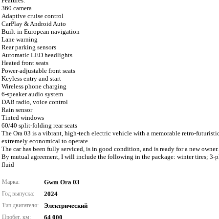
Features:
360 camera
Adaptive cruise control
CarPlay & Android Auto
Built-in European navigation
Lane warning
Rear parking sensors
Automatic LED headlights
Heated front seats
Power-adjustable front seats
Keyless entry and start
Wireless phone charging
6-speaker audio system
DAB radio, voice control
Rain sensor
Tinted windows
60/40 split-folding rear seats
The Ora 03 is a vibrant, high-tech electric vehicle with a memorable retro-futuristic
extremely economical to operate.
The car has been fully serviced, is in good condition, and is ready for a new owner
By mutual agreement, I will include the following in the package: winter tires; 
fluid
Марка:
Gwm Ora 03
Год выпуска:
2024
Тип двигателя:
Электрический
Пробег, км:
64 000