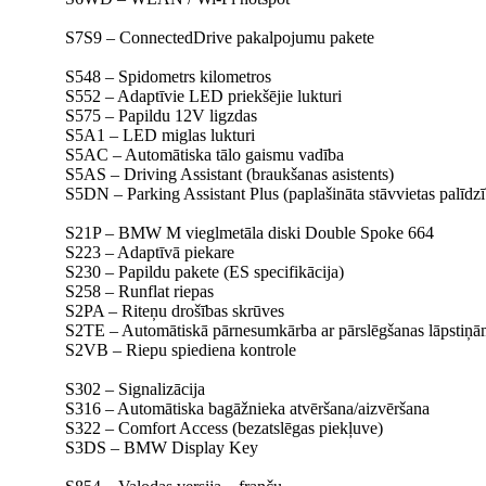
S7S9 – ConnectedDrive pakalpojumu pakete
S548 – Spidometrs kilometros
S552 – Adaptīvie LED priekšējie lukturi
S575 – Papildu 12V ligzdas
S5A1 – LED miglas lukturi
S5AC – Automātiska tālo gaismu vadība
S5AS – Driving Assistant (braukšanas asistents)
S5DN – Parking Assistant Plus (paplašināta stāvvietas palīdzī
S21P – BMW M vieglmetāla diski Double Spoke 664
S223 – Adaptīvā piekare
S230 – Papildu pakete (ES specifikācija)
S258 – Runflat riepas
S2PA – Riteņu drošības skrūves
S2TE – Automātiskā pārnesumkārba ar pārslēgšanas lāpstiņām
S2VB – Riepu spiediena kontrole
S302 – Signalizācija
S316 – Automātiska bagāžnieka atvēršana/aizvēršana
S322 – Comfort Access (bezatslēgas piekļuve)
S3DS – BMW Display Key