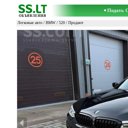
Подать 
ОБЪЯВЛЕНИЯ
Легковые авто
/
BMW
/
520
/ Продают