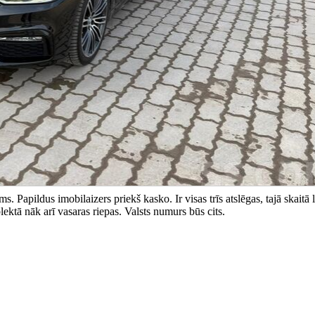
 Papildus imobilaizers priekš kasko. Ir visas trīs atslēgas, tajā skaitā l
ektā nāk arī vasaras riepas. Valsts numurs būs cits.