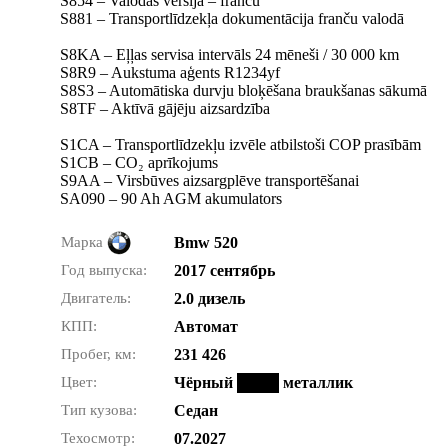
S854 – Valodas versija – franču
S881 – Transportlīdzekļa dokumentācija franču valodā
S8KA – Eļļas servisa intervāls 24 mēneši / 30 000 km
S8R9 – Aukstuma aģents R1234yf
S8S3 – Automātiska durvju bloķēšana braukšanas sākumā
S8TF – Aktīvā gājēju aizsardzība
S1CA – Transportlīdzekļu izvēle atbilstoši COP prasībām
S1CB – CO₂ aprīkojums
S9AA – Virsbūves aizsargplēve transportēšanai
SA090 – 90 Ah AGM akumulators
Марка
Bmw 520
Год выпуска:
2017 сентябрь
Двигатель:
2.0 дизель
КПП:
Автомат
Пробег, км:
231 426
Цвет:
Чёрный
металлик
Тип кузова:
Седан
Техосмотр:
07.2027