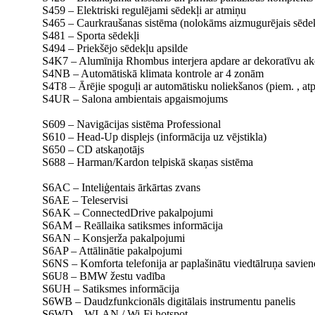
S459 – Elektriski regulējami sēdekļi ar atmiņu
S465 – Caurkraušanas sistēma (nolokāms aizmugurējais sēdekl
S481 – Sporta sēdekļi
S494 – Priekšējo sēdekļu apsilde
S4K7 – Alumīnija Rhombus interjera apdare ar dekoratīvu ak
S4NB – Automātiskā klimata kontrole ar 4 zonām
S4T8 – Ārējie spoguļi ar automātisku noliekšanos (piem. , atp
S4UR – Salona ambientais apgaismojums
S609 – Navigācijas sistēma Professional
S610 – Head-Up displejs (informācija uz vējstikla)
S650 – CD atskaņotājs
S688 – Harman/Kardon telpiskā skaņas sistēma
S6AC – Inteliģentais ārkārtas zvans
S6AE – Teleservisi
S6AK – ConnectedDrive pakalpojumi
S6AM – Reāllaika satiksmes informācija
S6AN – Konsjerža pakalpojumi
S6AP – Attālinātie pakalpojumi
S6NS – Komforta telefonija ar paplašinātu viedtālruņa savie
S6U8 – BMW žestu vadība
S6UH – Satiksmes informācija
S6WB – Daudzfunkcionāls digitālais instrumentu panelis
S6WD – WLAN / Wi-Fi hotspot