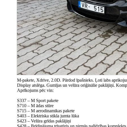
M-pakete, Xdrive, 2.0D. Pārdod īpašnieks. Ļoti labs aprikojums.
Display atslēga. Gumījas un velūra oriģinālie paklājiņi. Kompl
Aprīkojums pēc vin:
S337 – M Sport pakete
S710 – M ādas stūre
S715 – M aerodinamikas pakete
S403 – Elektriska stikla jumta lūka
S423 – Velūra grīdas paklājiņi
S428 – Brīdinājuma trīsstūris un pirmās palīdzības komplekts