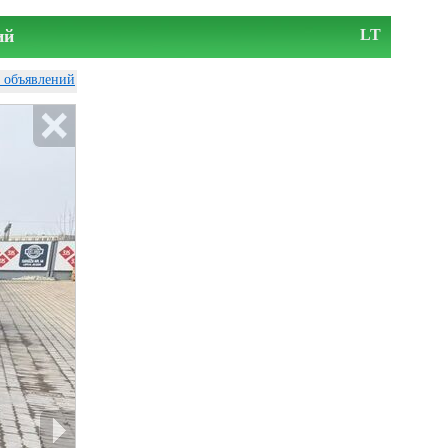
ий
LT
у объявлений