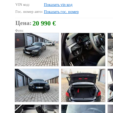
VIN код:
Показать vin код
Гос. номер авто:
Показать гос. номер
Цена:
20 990 €
Фото: