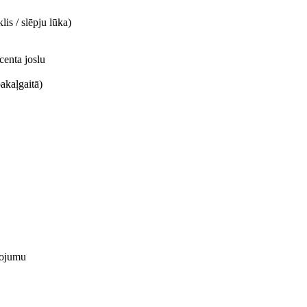
is / slēpju lūka)
centa joslu
akaļgaitā)
nojumu