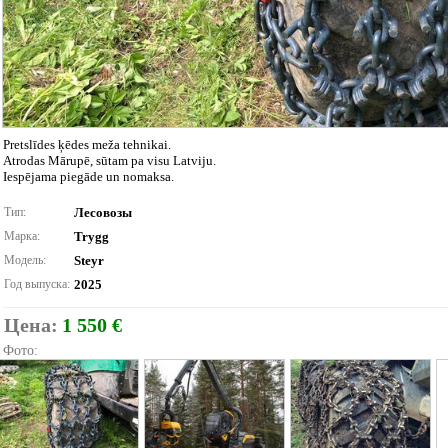
Pretslīdes ķēdes meža tehnikai.
Atrodas Mārupē, sūtam pa visu Latviju.
Iespējama piegāde un nomaksa.
Тип:
Лесовозы
Марка:
Trygg
Модель:
Steyr
Год выпуска:
2025
Цена:
1 550 €
Фото: